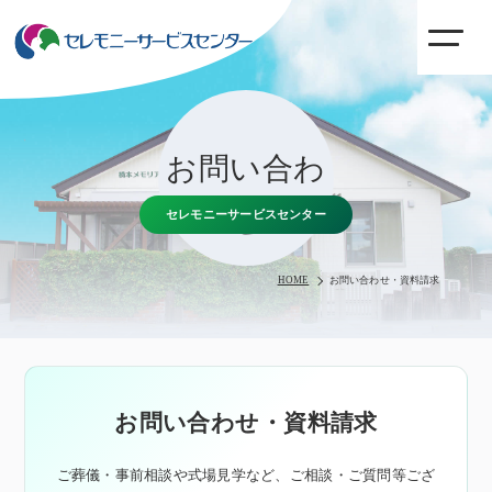
toggle
navig
お問い合わ
せ
セレモニーサービスセンター
HOME
お問い合わせ・資料請求
お問い合わせ・資料請求
ご葬儀・事前相談や式場見学など、ご相談・ご質問等ござ